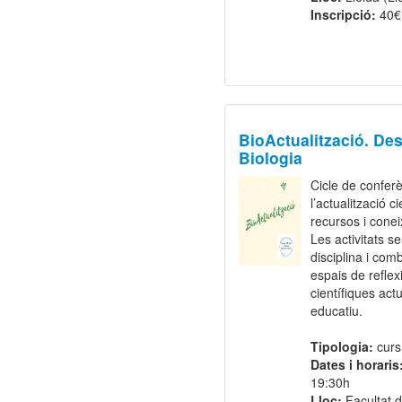
Inscripció:
40€
BioActualització. De
Biologia
Cicle de conferè
l’actualització c
recursos i conei
Les activitats s
disciplina i com
espais de reflex
científiques act
educatiu.
Tipologia:
curs
Dates i horaris
19:30h
Lloc:
Facultat 