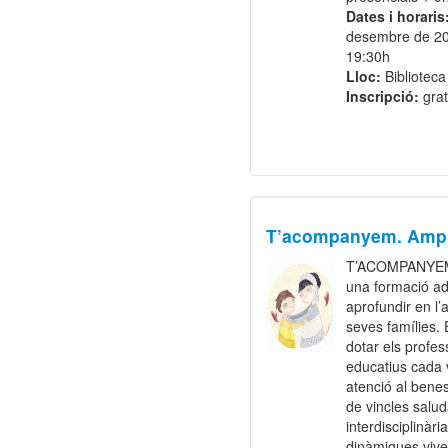
Dates i horaris
desembre de 20
19:30h
Lloc:
Bibliotec
Inscripció:
grat
T’acompanyem. Ampli
T’ACOMPANYEM. 
una formació ad
aprofundir en l’
seves famílies. 
dotar els profes
educatius cada
atenció al benes
de vincles salud
interdisciplinàr
dinàmiques viven