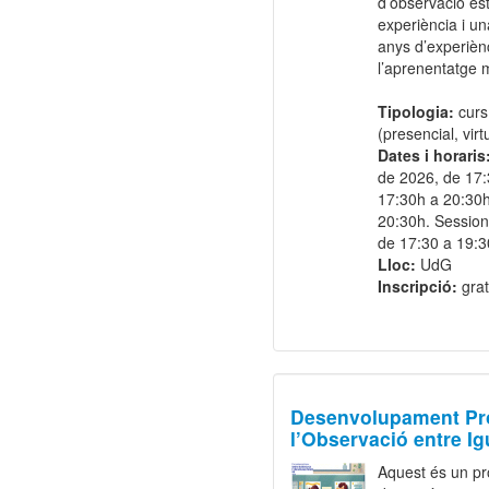
d’observació es
experiència i 
anys d’experiènci
l’aprenentatge m
Tipologia:
curs
(presencial, virt
Dates i horaris
de 2026, de 17:
17:30h a 20:30h
20:30h. Session
de 17:30 a 19:3
Lloc:
UdG
Inscripció:
grat
Desenvolupament Pro
l’Observació entre I
Aquest és un pr