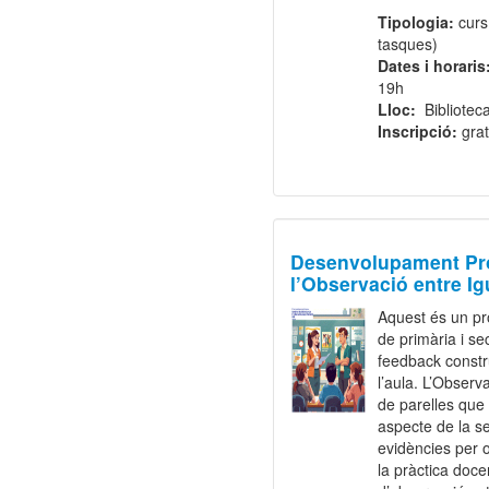
Tipologia:
curs
tasques)
Dates i horaris
19h
Lloc:
Bibliotec
Inscripció:
grat
Desenvolupament Pro
l’Observació entre Ig
Aquest és un pr
de primària i sec
feedback constru
l’aula. L’Observ
de parelles que
aspecte de la sev
evidències per o
la pràctica doce