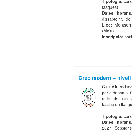
Tipologia:
curs
tasques)
Dates i horaris
dissabte 19, de
Lloc:
Montserra
(Moià).
Inscripció:
s
oc
Grec modern – nivell 
Curs d’introducc
per a docents. 
entre els mesos 
bàsica en lleng
Tipologia:
curs
Dates i horaris
2027.
Sessions