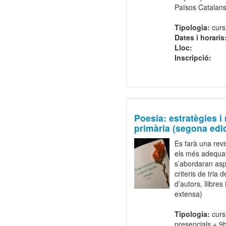
Països Catalans
Tipologia:
curs
Dates i horaris
Lloc:
Inscripció:
Poesia: estratègies i 
primària (segona edic
Es farà una revi
els més adequat
s’abordaran aspe
criteris de tria 
d’autors, llibres
extensa)
Tipologia:
curs 
presencials + 9