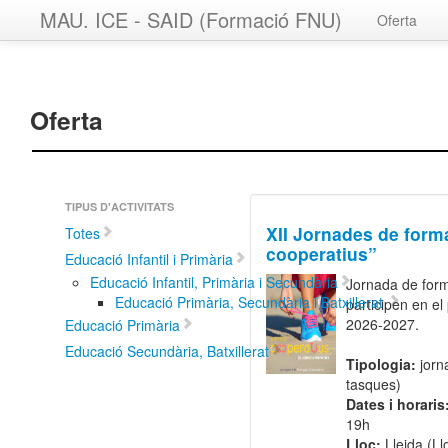
MAU. ICE - SAID (Formació FNU)
Oferta
Oferta
TIPUS D'ACTIVITATS
XII Jornades de form
Totes
cooperatius”
Educació Infantil i Primària
Educació Infantil, Primària i Secundària
Jornada de form
Educació Primària, Secundària i Batxillerat
participen en el
2026-2027.
Educació Primària
Educació Secundària, Batxillerat
Tipologia:
jorn
tasques)
Dates i horaris
19h
Lloc:
Lleida (Ll