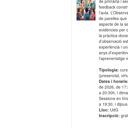
de primària i sec
feedback constru
l’aula. L’Observ
de parelles que
aspecte de la sev
evidències per o
la pràctica doce
d’observació es
experiència i 
anys d’experiènci
l’aprenentatge m
Tipologia:
curs
(presencial, virt
Dates i horaris
de 2026, de 17:
a 20:30h, i dim
Sessions en lín
a 19:30, i dijo
Lloc:
UdG
Inscripció:
grat