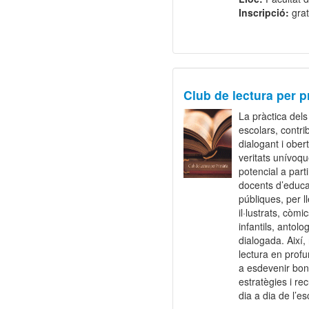
Inscripció:
grat
Club de lectura per p
La pràctica del
escolars, contri
dialogant i ober
veritats unívoqu
potencial a part
docents d’educac
públiques, per l
il·lustrats, còm
infantils, anto
dialogada. Així,
lectura en profu
a esdevenir bon
estratègies i re
dia a dia de l’es