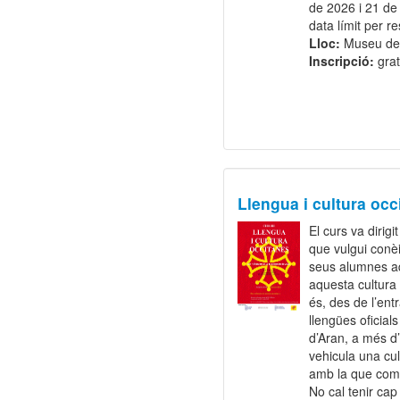
de 2026 i 21 de
data límit per r
Lloc:
Museu de
Inscripció:
grat
Llengua i cultura occ
El curs va dirig
que vulgui conèi
seus alumnes aq
aquesta cultura
és, des de l’ent
llengües oficial
d’Aran, a més d
vehicula una cul
amb la que comp
No cal tenir ca