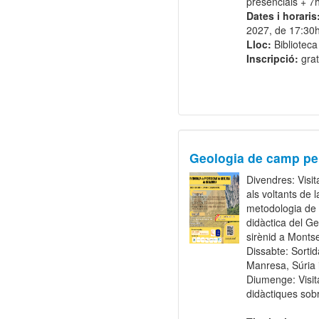
presencials + 7
Dates i horaris
2027, de 17:30h
Lloc:
Biblioteca
Inscripció:
grat
Geologia de camp per
Divendres: Visi
als voltants de
metodologia de t
didàctica del Ge
sirènid a Montse
Dissabte: Sorti
Manresa, Súria 
Diumenge
: Visi
didàctiques sobr