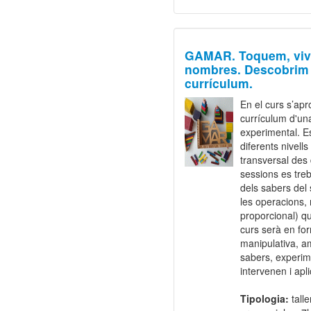
GAMAR. Toquem, viv
nombres. Descobrim e
currículum.
En el curs s’apr
currículum d'un
experimental. Es
diferents nivell
transversal des
sessions es tre
dels sabers del 
les operacions,
proporcional) qu
curs serà en fo
manipulativa, am
sabers, experim
intervenen i apl
Tipologia:
talle