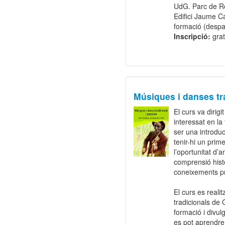
UdG. Parc de Re
Edifici Jaume C
formació (despa
Inscripció:
grat
Músiques i danses tra
El curs va dirig
interessat en la
ser una introduc
tenir-hi un prim
l’oportunitat d’
comprensió histò
coneixements p
El curs es realit
tradicionals de 
formació i divulg
es pot aprendre i