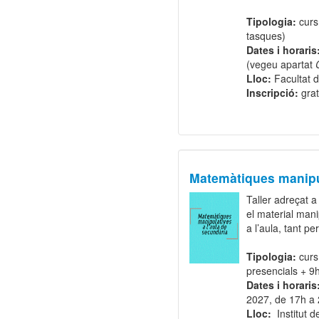
Tipologia:
curs
tasques)
Dates i horaris
(vegeu apartat
Lloc:
Facultat 
Inscripció:
grat
Matemàtiques manipul
Taller adreçat a
el material man
a l’aula, tant p
Tipologia:
curs
presencials + 9
Dates i horaris
2027, de 17h a
Lloc:
Institut 