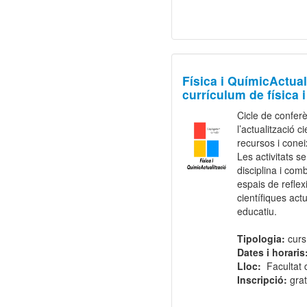
Física i QuímicActua
currículum de física 
Cicle de conferè
l’actualització c
recursos i conei
Les activitats s
disciplina i com
espais de reflex
científiques act
educatiu.
Tipologia:
curs
Dates i horaris
Lloc:
Facultat 
Inscripció:
grat