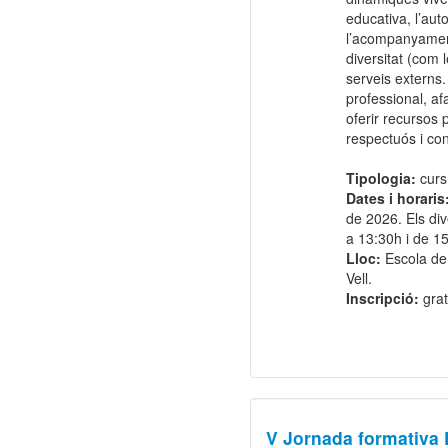
educativa, l’auto
l’acompanyament 
diversitat (com l
serveis externs
professional, afa
oferir recursos
respectuós i con
Tipologia:
curs 
Dates i horaris
de 2026. Els di
a 13:30h i de 1
Lloc:
Escola de
Vell.
Inscripció:
grat
V Jornada formativ