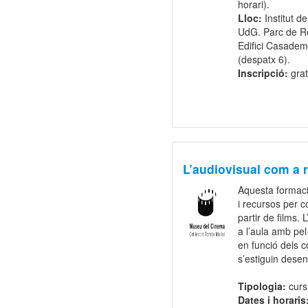
horari).
Lloc:
Institut d
UdG. Parc de Re
Edifici Casadem
(despatx 6).
Inscripció:
grat
L’audiovisual com a r
Aquesta formaci
i recursos per co
partir de films. 
a l’aula amb pel
en funció dels c
s’estiguin dese
Tipologia:
curs
Dates i horaris