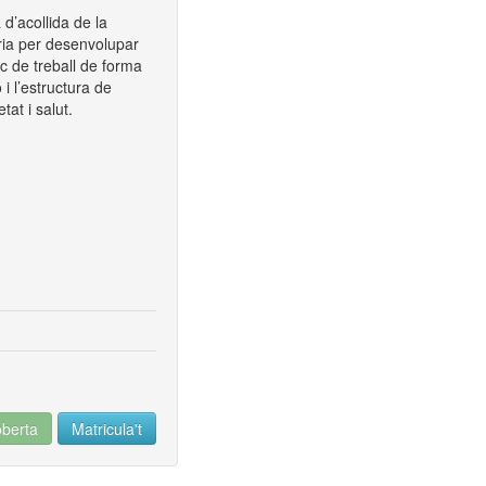
 d’acollida de la
ària per desenvolupar
oc de treball de forma
 i l’estructura de
tat i salut.
oberta
Matricula't