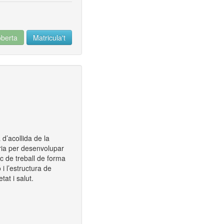
oberta
Matricula't
 d’acollida de la
ària per desenvolupar
oc de treball de forma
 i l’estructura de
tat i salut.