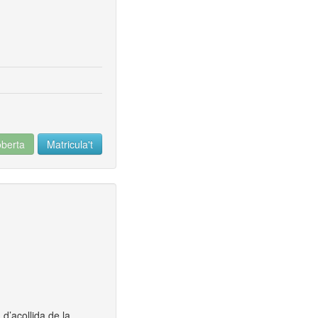
oberta
Matricula't
 d’acollida de la