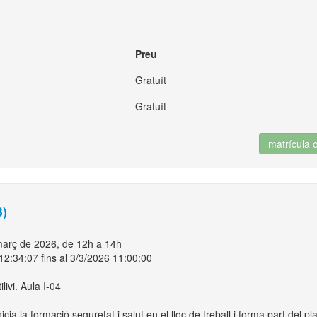
Preu
Gratuït
Gratuït
matrícula 
3)
 març de 2026, de 12h a 14h
12:34:07 fins al 3/3/2026 11:00:00
ivi. Aula I-04
icia la formació seguretat i salut en el lloc de treball i forma part del pla