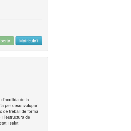
oberta
Matricula't
 d’acollida de la
ària per desenvolupar
oc de treball de forma
 i l’estructura de
tat i salut.