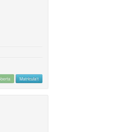
oberta
Matricula't