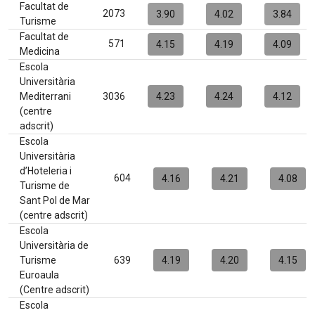
Facultat de
2073
3.90
4.02
3.84
Turisme
Facultat de
571
4.15
4.19
4.09
Medicina
Escola
Universitària
Mediterrani
3036
4.23
4.24
4.12
(centre
adscrit)
Escola
Universitària
d’Hoteleria i
604
4.16
4.21
4.08
Turisme de
Sant Pol de Mar
(centre adscrit)
Escola
Universitària de
Turisme
639
4.19
4.20
4.15
Euroaula
(Centre adscrit)
Escola