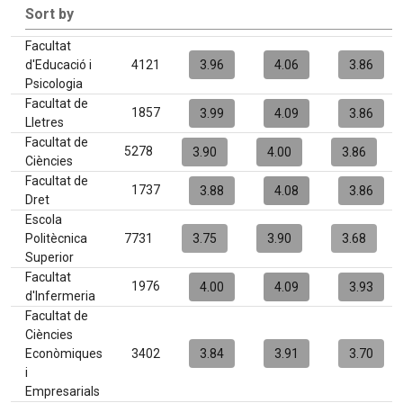
Sort by
Facultat
d'Educació i
4121
3.96
4.06
3.86
Psicologia
Facultat de
1857
3.99
4.09
3.86
Lletres
Facultat de
5278
3.90
4.00
3.86
Ciències
Facultat de
1737
3.88
4.08
3.86
Dret
Escola
Politècnica
7731
3.75
3.90
3.68
Superior
Facultat
1976
4.00
4.09
3.93
d'Infermeria
Facultat de
Ciències
Econòmiques
3402
3.84
3.91
3.70
i
Empresarials